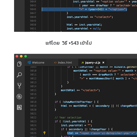
แก้โดย วิธี +543 เข้าไป