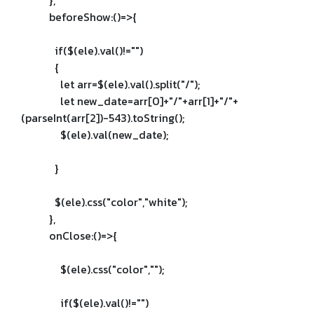
},
beforeShow:()=>{
if($(ele).val()!="")
{
let arr=$(ele).val().split("/");
let new_date=arr[0]+"/"+arr[1]+"/"+
(parseInt(arr[2])-543).toString();
$(ele).val(new_date);
}
$(ele).css("color","white");
},
onClose:()=>{
$(ele).css("color","");
if($(ele).val()!="")