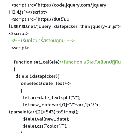
<script src="https://code.jquery.com/jquery-
1.12.4.js"></script>
<script src="https://รับเขียน
โปรแกรม.net/jquery_datepicker_thai/jquery-ui.js">
</script>
<!-- เรียกไลบารี่สร้างปฎิทิน -->
<script>
function set_cal(ele)
//function สร้างตัวเลือกปฎิทิน
{
$( ele ).datepicker({
onSelect:(date_text)=>
{
let arr=date_text.split("/");
let new_date=arr[0]+"/"+arr[1]+"/"+
(parseInt(arr[2])+543).toString();
$(ele).val(new_date);
$(ele).css("color","");