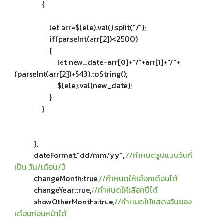
{
let arr=$(ele).val().split("/");
if(parseInt(arr[2])<2500)
{
let new_date=arr[0]+"/"+arr[1]+"/"+
(parseInt(arr[2])+543).toString();
$(ele).val(new_date);
}
}
},
dateFormat:"dd/mm/yy",
//กำหนดรูปแบบวันที่
เป็น วัน/เดือน/ปี
changeMonth:true,
//กำหนดให้เลือกเดือนได้
changeYear:true,
//กำหนดให้เลือกปีได้
showOtherMonths:true,
//กำหนดให้แสดงวันของ
เดือนก่อนหน้าได้