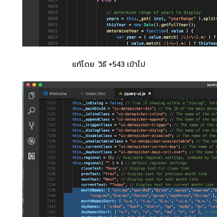
แก้โดย วิธี +543 เข้าไป